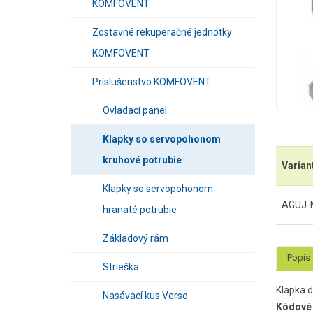
KOMFOVENT
Zostavné rekuperačné jednotky
KOMFOVENT
Príslušenstvo KOMFOVENT
Ovladací panel
Klapky so servopohonom
kruhové potrubie
Varian
Klapky so servopohonom
AGUJ-M
hranaté potrubie
Základový rám
Popis
Strieška
Klapka 
Nasávací kus Verso
Kódové