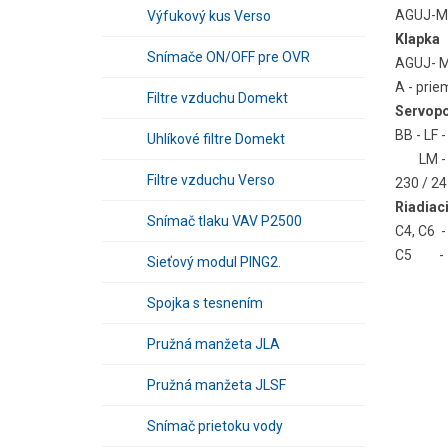
AGUJ-M-
Výfukový kus Verso
Klapka
Snímače ON/OFF pre OVR
AGUJ- M
A - prie
Filtre vzduchu Domekt
Servop
BB - LF 
Uhlíkové filtre Domekt
LM -
Filtre vzduchu Verso
230 / 24
Riadiac
Snímač tlaku VAV P2500
C4, C6 
C5 -
Sieťový modul PING2.
Spojka s tesnením
Pružná manžeta JLA
Pružná manžeta JLSF
Snímač prietoku vody