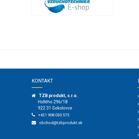
KONTAKT
TZB produkt, s.r.o.
Hollého 296/18
922 31 Sokolovce
+421 908 030 575
obchod@tzbprodukt.sk