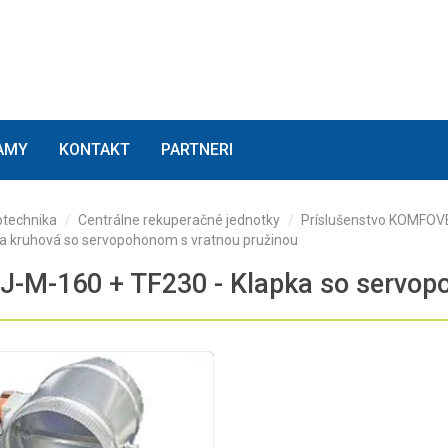
(current)
(current)
(current)
AMY
KONTAKT
PARTNERI
technika
Centrálne rekuperačné jednotky
Príslušenstvo KOMFO
a kruhová so servopohonom s vratnou pružinou
-M-160 + TF230 - Klapka so servop