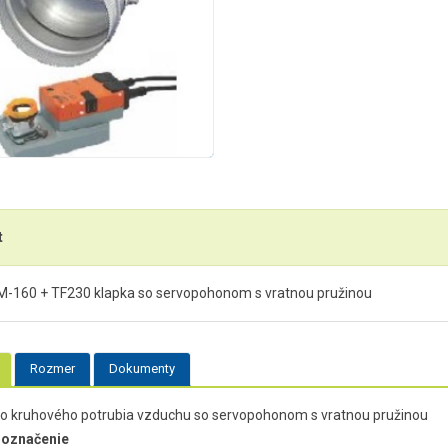
t
-160 + TF230 klapka so servopohonom s vratnou pružinou
Rozmer
Dokumenty
do kruhového potrubia vzduchu so servopohonom s vratnou pružinou
 označenie