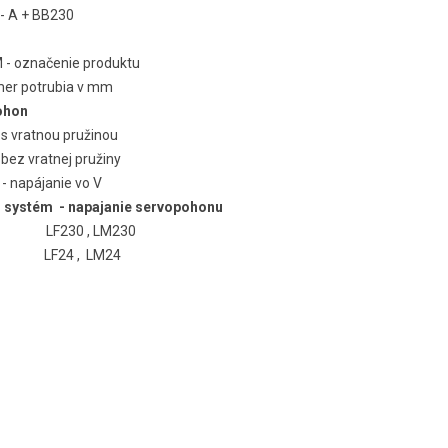
 A + BB230
 - označenie produktu
mer potrubia v mm
ohon
- s vratnou pružinou
 bez vratnej pružiny
 - napájanie vo V
i systém - napajanie servopohonu
-
LF230 , LM230
 LF24 , LM24