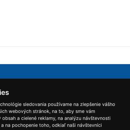
.o.
je obchodná spoločnosť zaoberajúca sa dodávkou
ies
ch zariadení pre Slovenský trh. Hlavným produktom sú
račné jednotky, ktoré zabezpečujú vetranie s
echnológie sledovania používame na zlepšenie vášho
 so spätným získavaním tepla s vysokou účinnosťou
ašich webových stránok, na to, aby sme vám
ch a rotačných rekuperátorov. Jednotkami Komfovent
 obsah a cielené reklamy, na analýzu návštevnosti
úť komfortné a zdravé vnútorné prostredie v bytových
byty) a nebytových (administratívnych a
a na pochopenie toho, odkiaľ naši návštevníci