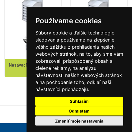
Používame cookies
Súbory cookie a ďalšie technológie
sledovania používame na zlepšenie
vášho zážitku z prehliadania našich
webových stránok, na to, aby sme vám
zobrazovali prispôsobený obsah a
Nasávací kus - VERSO CF
Nasávací kus - VERSO CF
cielené reklamy, na analýzu
2300
5000 H
návštevnosti našich webových stránok
a na pochopenie toho, odkiaľ naši
návštevníci prichádzajú.
Súhlasím
Odmietam
Zmeniť moje nastavenia
TZB Produkt © 2017