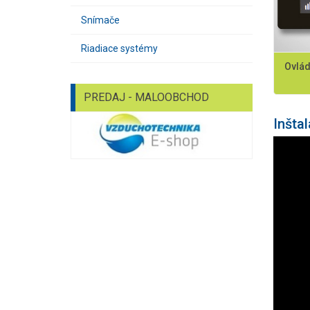
Snímače
Riadiace systémy
Ovlád
PREDAJ - MALOOBCHOD
Inštal