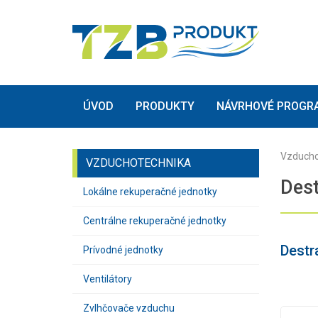
(current)
(current)
ÚVOD
PRODUKTY
NÁVRHOVÉ PROGR
Vzducho
VZDUCHOTECHNIKA
Dest
Lokálne rekuperačné jednotky
Centrálne rekuperačné jednotky
Destra
Prívodné jednotky
Ventilátory
Zvlhčovače vzduchu