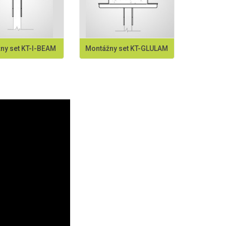
ny set KT-I-BEAM
Montážny set KT-GLULAM