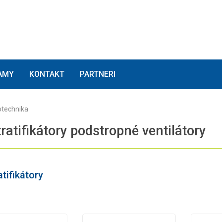
(current)
(current)
(current)
AMY
KONTAKT
PARTNERI
technika
ratifikátory podstropné ventilátory
tifikátory