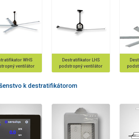
tratifikator WHS
Destratifikator LHS
Dest
tropný ventilátor
podstropný ventilátor
podst
ušenstvo k destratifikátorom