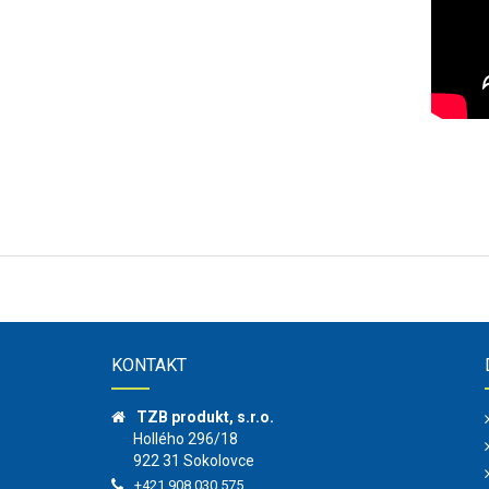
KONTAKT
TZB produkt, s.r.o.
Hollého 296/18
922 31 Sokolovce
+421 908 030 575