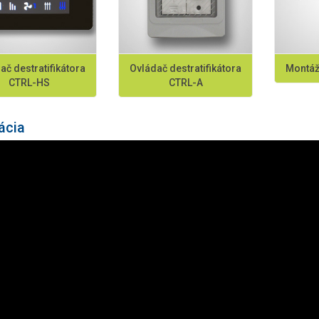
ač destratifikátora
Ovládač destratifikátora
Montáž
CTRL-HS
CTRL-A
ácia