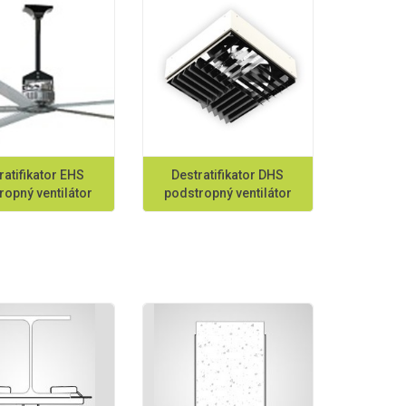
ratifikator EHS
Destratifikator DHS
ropný ventilátor
podstropný ventilátor