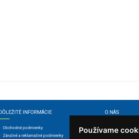
DÔLEŽITÉ INFORMÁCIE
O NÁS
TZB produkt, s.r
Obchodné podmienky
Používame cook
vzduchotechnický
Záručné a reklamačné podmienky