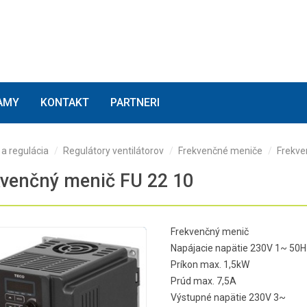
(current)
(current)
(current)
AMY
KONTAKT
PARTNERI
a regulácia
Regulátory ventilátorov
Frekvenčné meniče
Frekve
kvenčný menič FU 22 10
Frekvenčný menič
Napájacie napätie 230V 1~ 50
Príkon max. 1,5kW
Prúd max. 7,5A
Výstupné napätie 230V 3~