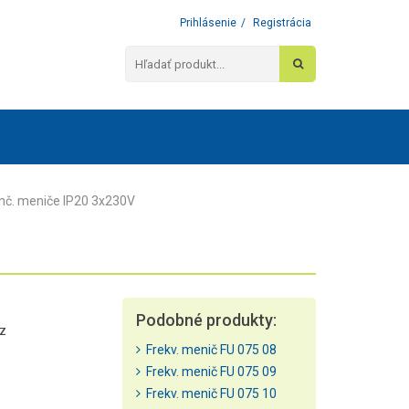
Prihlásenie
/
Registrácia
nč. meniče IP20 3x230V
Podobné produkty:
Hz
Frekv. menič FU 075 08
Frekv. menič FU 075 09
Frekv. menič FU 075 10