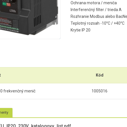
Ochrana motora / meniča
Interferenčný filter / trieda A
Rozhranie Modbus alebo BacNe
Teplotný rozsah -10°C / +40°C
Krytie IP 20
t
Kód
10 frekvenčný menič
1005016
enty
FU_IP20_230V_katalogovy_list.pdf