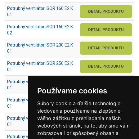
Potrubný ventilátor ISOR 160 E2 K
DETAIL PRODUKTU
01
Potrubný ventilátor ISOR 160 E2 K
DETAIL PRODUKTU
02
Potrubný ventilátor ISOR 200 E2 K
DETAIL PRODUKTU
01
Potrubný ventilátor ISOR 250 E2 K
DETAIL PRODUKTU
01
Potrubný ventilátor ISOR 355 E4 K
DETAIL PRODUKTU
01
Používame cookies
Potrubný ventilátor ISOR 400 E4 K
Súbory cookie a ďalšie technológie
DETAIL PRODUKTU
01
sledovania používame na zlepšenie
vášho zážitku z prehliadania našich
Potrubný ventilátor ISOR 450 E4 K
DETAIL PRODUKTU
01
webových stránok, na to, aby sme vám
zobrazovali prispôsobený obsah a
Potrubný ventilátor ISOR 500 E4 K