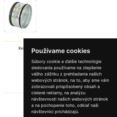
Kovová spojka vnútorná s tesnením - Ø160mm
Používame cookies
1006583
Súbory cookie a ďalšie technológie
(kód)
sledovania používame na zlepšenie
4,00 €
vášho zážitku z prehliadania našich
(Cena bez DPH)
webových stránok, na to, aby sme vám
obvykle skladom
zobrazovali prispôsobený obsah a
(Dostupnosť)
cielené reklamy, na analýzu
návštevnosti našich webových stránok
a na pochopenie toho, odkiaľ naši
návštevníci prichádzajú.