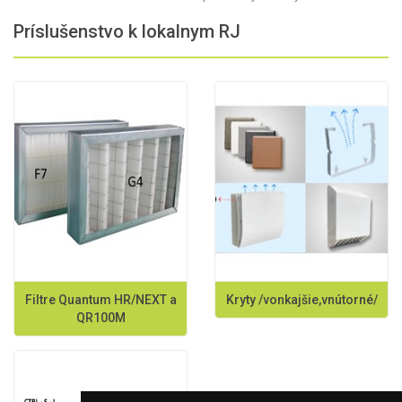
Príslušenstvo k lokalnym RJ
Filtre Quantum HR/NEXT a
Kryty /vonkajšie,vnútorné/
QR100M