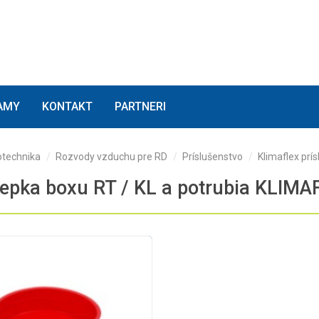
(current)
(current)
(current)
AMY
KONTAKT
PARTNERI
technika
Rozvody vzduchu pre RD
Príslušenstvo
Klimaflex prí
epka boxu RT / KL a potrubia KLIMA