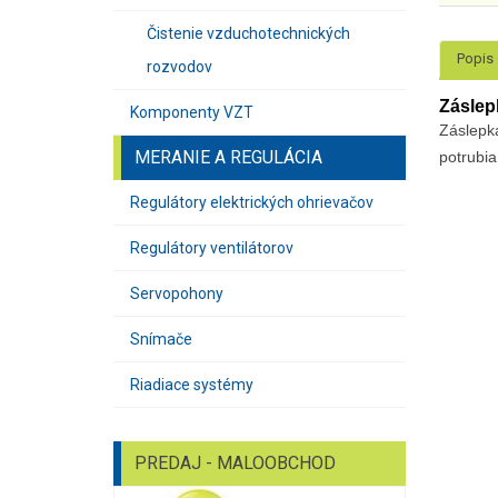
Čistenie vzduchotechnických
Popis
rozvodov
Záslep
Komponenty VZT
Záslepk
MERANIE A REGULÁCIA
potrubi
Regulátory elektrických ohrievačov
Regulátory ventilátorov
Servopohony
Snímače
Riadiace systémy
PREDAJ - MALOOBCHOD