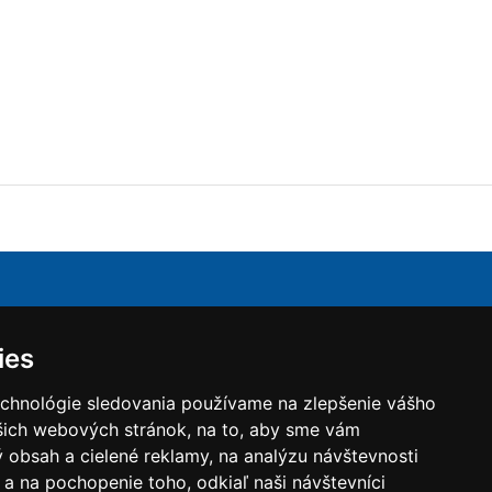
.o.
je obchodná spoločnosť zaoberajúca sa dodávkou
ies
ch zariadení pre Slovenský trh. Hlavným produktom sú
račné jednotky, ktoré zabezpečujú vetranie s
echnológie sledovania používame na zlepšenie vášho
 so spätným získavaním tepla s vysokou účinnosťou
ašich webových stránok, na to, aby sme vám
ch a rotačných rekuperátorov. Jednotkami Komfovent
 obsah a cielené reklamy, na analýzu návštevnosti
úť komfortné a zdravé vnútorné prostredie v bytových
byty) a nebytových (administratívnych a
a na pochopenie toho, odkiaľ naši návštevníci