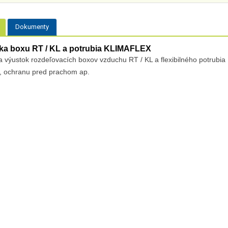
Dokumenty
ka boxu RT / KL a potrubia KLIMAFLEX
a
výustok rozdeľovacích boxov vzduchu RT / KL a flexibilného potrubi
a, ochranu pred prachom ap.