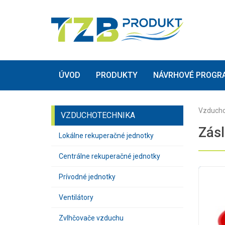
(current)
(current)
ÚVOD
PRODUKTY
NÁVRHOVÉ PROGR
Vzducho
VZDUCHOTECHNIKA
Zásl
Lokálne rekuperačné jednotky
Centrálne rekuperačné jednotky
Prívodné jednotky
Ventilátory
Zvlhčovače vzduchu