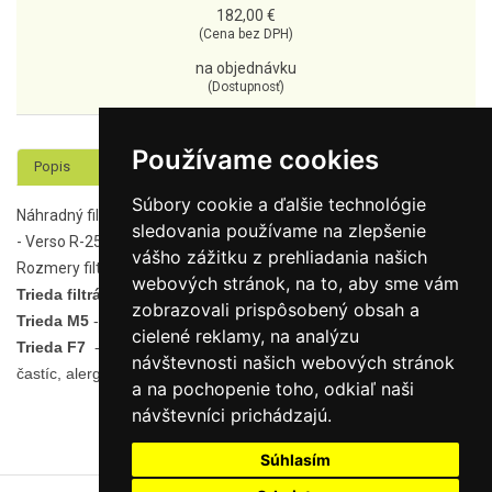
182,00 €
(Cena bez DPH)
na objednávku
(Dostupnosť)
Používame cookies
Popis
Súbory cookie a ďalšie technológie
Náhradný filter vzduchu k rekuperačnej jednotke:
sledovania používame na zlepšenie
- Verso R-2500-V
vášho zážitku z prehliadania našich
Rozmery filtrov sú uvádzané
v
mm.
webových stránok, na to, aby sme vám
Trieda filtrácie:
zobrazovali prispôsobený obsah a
Trieda M5
- Tieto filtre poskytujú ochranu voči vysokej prašnosti.
cielené reklamy, na analýzu
Trieda F7
- Tieto filtre účinne zbavujú vzduch nebezpečných
návštevnosti našich webových stránok
častíc, alergénov a prachu zo vzduchu.
a na pochopenie toho, odkiaľ naši
návštevníci prichádzajú.
Súhlasím