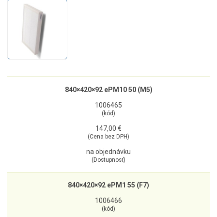
840×420×92 ePM10 50 (M5)
1006465
(kód)
147,00 €
(Cena bez DPH)
na objednávku
(Dostupnosť)
840×420×92 ePM1 55 (F7)
1006466
(kód)